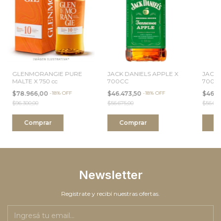
GLENMORANGIE PURE
JACK DANIELS APPLE X
JACK 
MALTE X 750 cc
700CC
700C
$78.966,00
-
18
%
OFF
$46.473,50
-
18
%
OFF
$46.4
$96.300,00
$56.675,00
$56.675
Newsletter
Registrate y recibí nuestras ofertas.