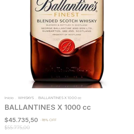
Inicio
.
WHISKYS
.
BALLANTINES X 1000 cc
BALLANTINES X 1000 cc
$45.735,50
-
18
%
OFF
$55.775,00