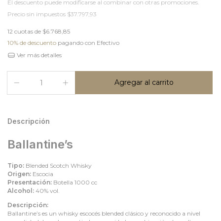
El descuento puede modificarse al combinar con otras promociones.
Precio sin impuestos
$37.797,93
12
cuotas de
$6.768,85
10% de descuento
pagando con Efectivo
Ver más detalles
Descripción
Ballantine’s
Tipo:
Blended Scotch Whisky
Origen:
Escocia
Presentación:
Botella 1000 cc
Alcohol:
40% vol.
Descripción:
Ballantine’s es un whisky escocés blended clásico y reconocido a nivel