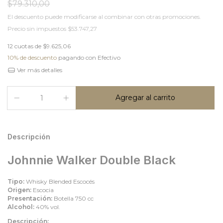
$79.310,00
El descuento puede modificarse al combinar con otras promociones.
Precio sin impuestos
$53.747,27
12
cuotas de
$9.625,06
10% de descuento
pagando con Efectivo
Ver más detalles
Descripción
Johnnie Walker Double Black
Tipo:
Whisky Blended Escocés
Origen:
Escocia
Presentación:
Botella 750 cc
Alcohol:
40% vol.
Descripción: