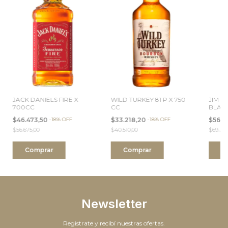
JACK DANIELS FIRE X
WILD TURKEY 81 P X 750
JIM 
700CC
CC
BLACK
$46.473,50
-
18
%
OFF
$33.218,20
-
18
%
OFF
$56.8
$56.675,00
$40.510,00
$69.335
Newsletter
Registrate y recibí nuestras ofertas.