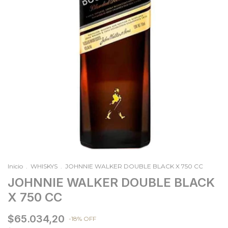
Inicio
.
WHISKYS
.
JOHNNIE WALKER DOUBLE BLACK X 750 CC
JOHNNIE WALKER DOUBLE BLACK
X 750 CC
$65.034,20
-
18
%
OFF