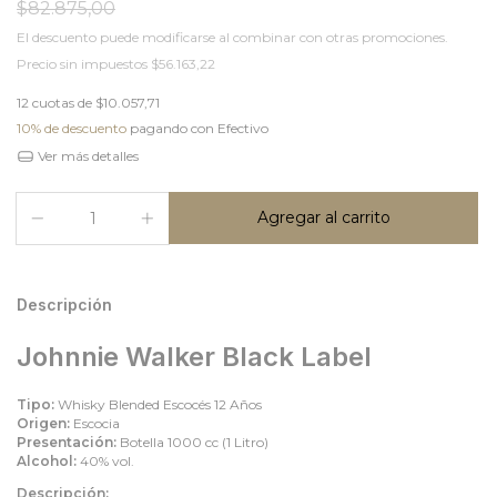
$82.875,00
El descuento puede modificarse al combinar con otras promociones.
Precio sin impuestos
$56.163,22
12
cuotas de
$10.057,71
10% de descuento
pagando con Efectivo
Ver más detalles
Descripción
Johnnie Walker Black Label
Tipo:
Whisky Blended Escocés 12 Años
Origen:
Escocia
Presentación:
Botella 1000 cc (1 Litro)
Alcohol:
40% vol.
Descripción: