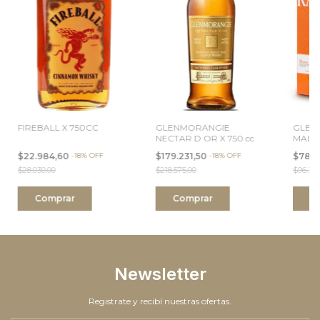
FIREBALL X 750CC
GLENMORANGIE
GLEN
NECTAR D OR X 750 cc
MALTE
$22.984,60
-
18
%
OFF
$179.231,50
-
18
%
OFF
$78.9
$28.030,00
$218.575,00
$96.300
Newsletter
Registrate y recibí nuestras ofertas.