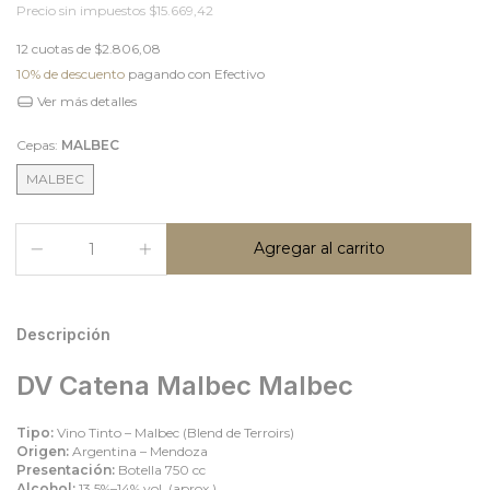
Precio sin impuestos
$15.669,42
12
cuotas de
$2.806,08
10% de descuento
pagando con Efectivo
Ver más detalles
Cepas:
MALBEC
MALBEC
Descripción
DV Catena Malbec Malbec
Tipo:
Vino Tinto – Malbec (Blend de Terroirs)
Origen:
Argentina – Mendoza
Presentación:
Botella 750 cc
Alcohol:
13.5%–14% vol. (aprox.)