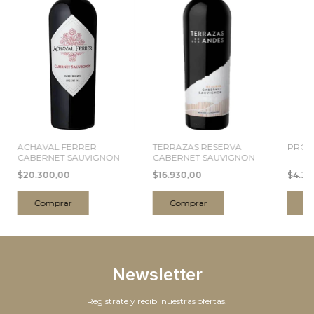
ACHAVAL FERRER
TERRAZAS RESERVA
PROF
CABERNET SAUVIGNON
CABERNET SAUVIGNON
$20.300,00
$16.930,00
$4.35
Comprar
Comprar
C
Newsletter
Registrate y recibí nuestras ofertas.